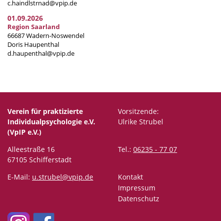
c.haindlstrnad@vpip.de
01.09.2026
Region Saarland
66687 Wadern-Noswendel
Doris Haupenthal
d.haupenthal@vpip.de
Verein für praktizierte
Vorsitzende:
Individualpsychologie e.V.
Ulrike Strubel
(VpIP e.V.)
Alleestraße 16
Tel.:
06235 - 77 07
67105 Schifferstadt
E-Mail:
u.strubel@vpip.de
Kontakt
Impressum
Datenschutz