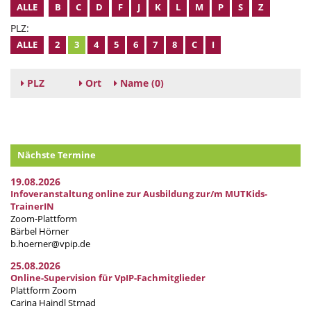
ALLE
B
C
D
F
J
K
L
M
P
S
Z
PLZ:
ALLE
2
3
4
5
6
7
8
C
I
PLZ
Ort
Name
(0)
Nächste Termine
19.08.2026
Infoveranstaltung online zur Ausbildung zur/m MUTKids-
TrainerIN
Zoom-Plattform
Bärbel Hörner
b.hoerner@vpip.de
25.08.2026
Online-Supervision für VpIP-Fachmitglieder
Plattform Zoom
Carina Haindl Strnad