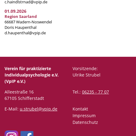
c.haindlstrnad@vpip.de
01.09.2026
Region Saarland
66687 Wadern-Noswendel
Doris Haupenthal
d.haupenthal@vpip.de
Verein für praktizierte
Vorsitzende:
Individualpsychologie e.V.
Ulrike Strubel
(VpIP e.V.)
Alleestraße 16
Tel.:
06235 - 77 07
67105 Schifferstadt
E-Mail:
u.strubel@vpip.de
Kontakt
Impressum
Datenschutz