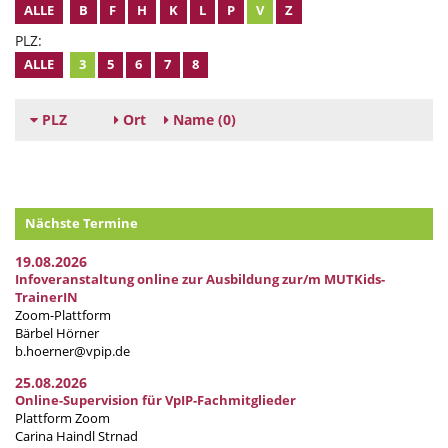
ALLE
B
F
H
K
L
P
V
Z
PLZ:
ALLE
3
5
6
7
8
PLZ
Ort
Name
(0)
Nächste Termine
19.08.2026
Infoveranstaltung online zur Ausbildung zur/m MUTKids-
TrainerIN
Zoom-Plattform
Bärbel Hörner
b.hoerner@vpip.de
25.08.2026
Online-Supervision für VpIP-Fachmitglieder
Plattform Zoom
Carina Haindl Strnad