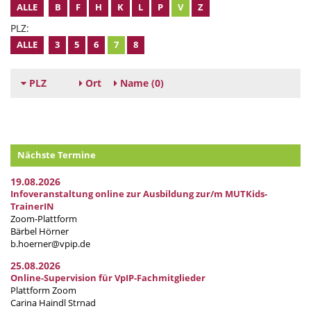
ALLE
B
F
H
K
L
P
V
Z
PLZ:
ALLE
3
5
6
7
8
PLZ
Ort
Name
(0)
Nächste Termine
19.08.2026
Infoveranstaltung online zur Ausbildung zur/m MUTKids-
TrainerIN
Zoom-Plattform
Bärbel Hörner
b.hoerner@vpip.de
25.08.2026
Online-Supervision für VpIP-Fachmitglieder
Plattform Zoom
Carina Haindl Strnad