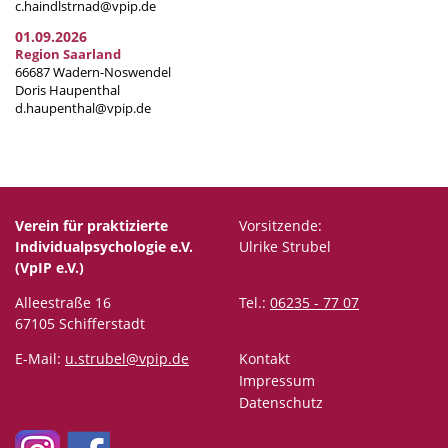
c.haindlstrnad@vpip.de
01.09.2026
Region Saarland
66687 Wadern-Noswendel
Doris Haupenthal
d.haupenthal@vpip.de
Verein für praktizierte
Vorsitzende:
Individualpsychologie e.V.
Ulrike Strubel
(VpIP e.V.)
Alleestraße 16
Tel.:
06235 - 77 07
67105 Schifferstadt
E-Mail:
u.strubel@vpip.de
Kontakt
Impressum
Datenschutz