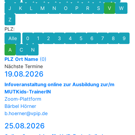
J
K
L
M
N
O
P
R
S
V
W
Z
PLZ:
Alle
0
1
2
3
4
5
6
7
8
9
A
C
N
PLZ
Ort
Name
(0)
Nächste Termine
19.08.2026
Infoveranstaltung online zur Ausbildung zur/m
MUTKids-TrainerIN
Zoom-Plattform
Bärbel Hörner
b.hoerner@vpip.de
25.08.2026