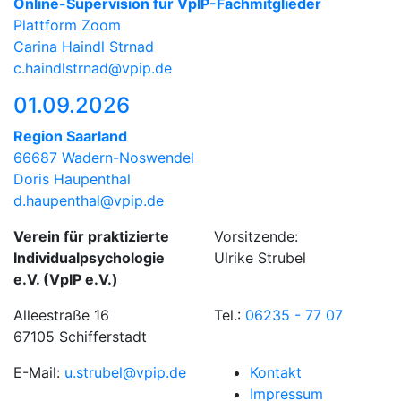
Online-Supervision für VpIP-Fachmitglieder
Plattform Zoom
Carina Haindl Strnad
c.haindlstrnad@vpip.de
01.09.2026
Region Saarland
66687 Wadern-Noswendel
Doris Haupenthal
d.haupenthal@vpip.de
Verein für praktizierte
Vorsitzende:
Individualpsychologie
Ulrike Strubel
e.V. (VpIP e.V.)
Alleestraße 16
Tel.:
06235 - 77 07
67105 Schifferstadt
E-Mail:
u.strubel@vpip.de
Kontakt
Impressum