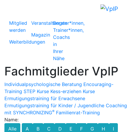
Mitglied
Veranstaltungen
Berater*innen,
werden
Trainer*innen,
Magazin
Coachs
Weiterbildungen
in
Ihrer
Nähe
Fachmitglieder VpIP
Individualpsychologische Beratung
Encouraging-
Training
STEP Kurse
Kess-erziehen Kurse
Ermutigungstraining für Erwachsene
Ermutigungstraining für Kinder / Jugendliche
Coaching
®
mit SYNCHRONIZING
Familienrat-Training
Name:
Alle
A
B
C
D
E
F
G
H
I