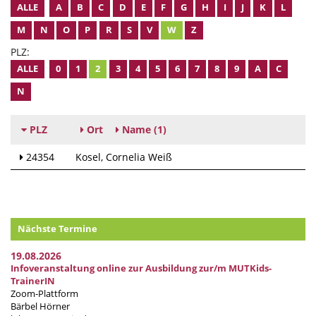
ALLE
A
B
C
D
E
F
G
H
I
J
K
L
M
N
O
P
R
S
V
W
Z
PLZ:
ALLE
0
1
2
3
4
5
6
7
8
9
A
C
N
PLZ
Ort
Name
(1)
24354
Kosel
Cornelia Weiß
Nächste Termine
19.08.2026
Infoveranstaltung online zur Ausbildung zur/m MUTKids-
TrainerIN
Zoom-Plattform
Bärbel Hörner