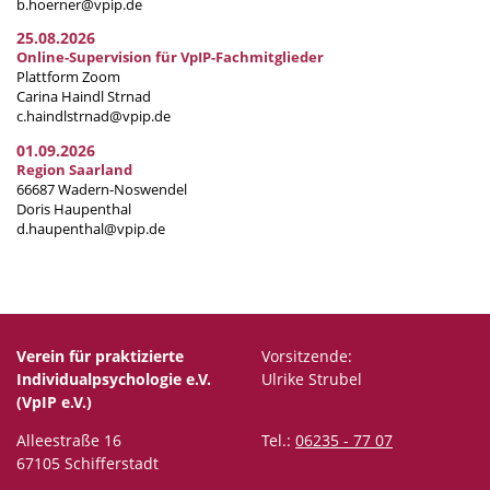
b.hoerner@vpip.de
25.08.2026
Online-Supervision für VpIP-Fachmitglieder
Plattform Zoom
Carina Haindl Strnad
c.haindlstrnad@vpip.de
01.09.2026
Region Saarland
66687 Wadern-Noswendel
Doris Haupenthal
d.haupenthal@vpip.de
Verein für praktizierte
Vorsitzende:
Individualpsychologie e.V.
Ulrike Strubel
(VpIP e.V.)
Alleestraße 16
Tel.:
06235 - 77 07
67105 Schifferstadt