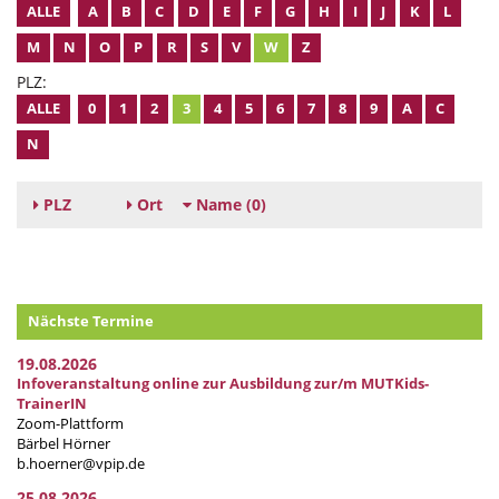
ALLE
A
B
C
D
E
F
G
H
I
J
K
L
M
N
O
P
R
S
V
W
Z
PLZ:
ALLE
0
1
2
3
4
5
6
7
8
9
A
C
N
PLZ
Ort
Name
(0)
Nächste Termine
19.08.2026
Infoveranstaltung online zur Ausbildung zur/m MUTKids-
TrainerIN
Zoom-Plattform
Bärbel Hörner
b.hoerner@vpip.de
25.08.2026