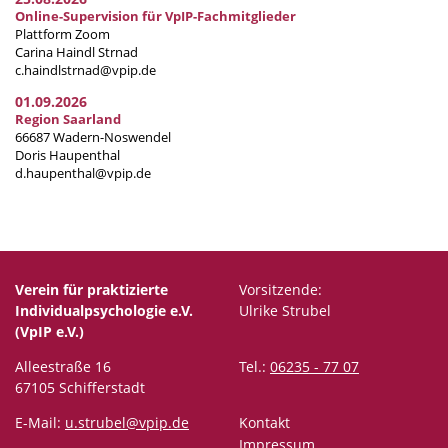
Online-Supervision für VpIP-Fachmitglieder
Plattform Zoom
Carina Haindl Strnad
c.haindlstrnad@vpip.de
01.09.2026
Region Saarland
66687 Wadern-Noswendel
Doris Haupenthal
d.haupenthal@vpip.de
Verein für praktizierte
Vorsitzende:
Individualpsychologie e.V.
Ulrike Strubel
(VpIP e.V.)
Alleestraße 16
Tel.:
06235 - 77 07
67105 Schifferstadt
E-Mail:
u.strubel@vpip.de
Kontakt
Impressum