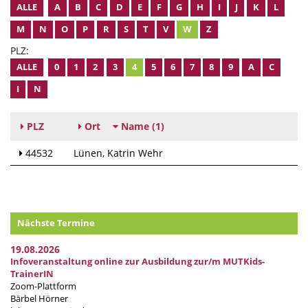
ALLE
A
B
C
D
E
F
G
H
I
J
K
L
M
N
O
P
R
S
T
V
W
Z
PLZ:
ALLE
0
1
2
3
4
5
6
7
8
9
A
C
I
N
PLZ
Ort
Name
(1)
44532
Lünen
Katrin Wehr
Nächste Termine
19.08.2026
Infoveranstaltung online zur Ausbildung zur/m MUTKids-
TrainerIN
Zoom-Plattform
Bärbel Hörner