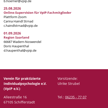
b.hoerner@vpip.de
25.08.2026
Online-Supervision für VpIP-Fachmitglieder
Plattform Zoom
Carina Haindl Strnad
c.haindlstrnad@vpip.de
01.09.2026
Region Saarland
66687 Wadern-Noswendel
Doris Haupenthal
d.haupenthal@vpip.de
Verein für praktizierte
Vorsitzende:
Individualpsychologie e.V.
Ulrike Strubel
(VpIP e.V.)
Alleestraße 16
Tel.:
06235 - 77 07
67105 Schifferstadt