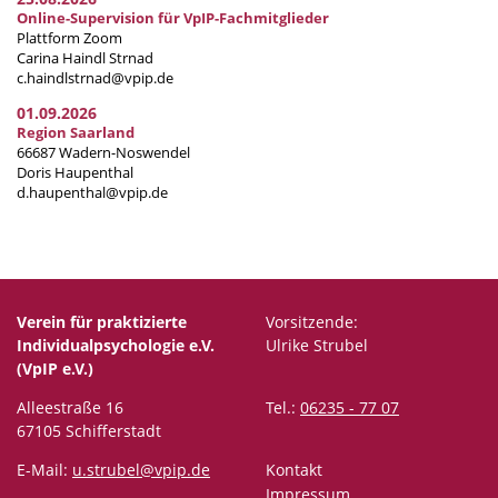
Online-Supervision für VpIP-Fachmitglieder
Plattform Zoom
Carina Haindl Strnad
c.haindlstrnad@vpip.de
01.09.2026
Region Saarland
66687 Wadern-Noswendel
Doris Haupenthal
d.haupenthal@vpip.de
Verein für praktizierte
Vorsitzende:
Individualpsychologie e.V.
Ulrike Strubel
(VpIP e.V.)
Alleestraße 16
Tel.:
06235 - 77 07
67105 Schifferstadt
E-Mail:
u.strubel@vpip.de
Kontakt
Impressum