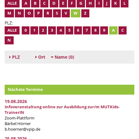
ALLE
A
B
C
D
E
F
G
H
I
J
K
L
M
N
O
P
R
S
V
W
Z
PLZ:
ALLE
0
1
2
3
4
5
6
7
8
9
A
C
N
PLZ
Ort
Name
(0)
Nächste Termine
19.08.2026
Infoveranstaltung online zur Ausbildung zur/m MUTKids-
TrainerIN
Zoom-Plattform
Bärbel Hörner
b.hoerner@vpip.de
25.08.2026