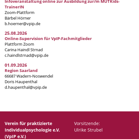
Infoveranstaltung online zur Ausbildung zur/m MUTKids-
TrainerIN
Zoom-Plattform
Bärbel Hörner
b.hoerner@vpip.de
25.08.2026
Online-Supervision für VpIP-Fachmitglieder
Plattform Zoom
Carina Haindl Strnad
c.haindlstrnad@vpip.de
01.09.2026
Region Saarland
66687 Wadern-Noswendel
Doris Haupenthal
d.haupenthal@vpip.de
Verein für praktizierte
Vorsitzende:
Individualpsychologie e.V.
Ulrike Strubel
(VpIP e.V.)