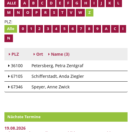
ALLE
A
B
C
D
E
F
G
H
I
J
K
L
M
N
O
P
R
S
T
V
W
Z
PLZ:
Alle
0
1
2
3
4
5
6
7
8
9
A
C
I
N
PLZ
Ort
Name
(3)
36100
Petersberg
Petra Zentgraf
67105
Schifferstadt
Anda Ziegler
67346
Speyer
Anne Zwick
Nächste Termine
19.08.2026