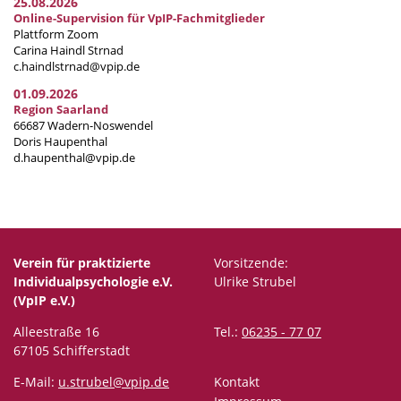
25.08.2026
Online-Supervision für VpIP-Fachmitglieder
Plattform Zoom
Carina Haindl Strnad
c.haindlstrnad@vpip.de
01.09.2026
Region Saarland
66687 Wadern-Noswendel
Doris Haupenthal
d.haupenthal@vpip.de
Verein für praktizierte
Vorsitzende:
Individualpsychologie e.V.
Ulrike Strubel
(VpIP e.V.)
Alleestraße 16
Tel.:
06235 - 77 07
67105 Schifferstadt
E-Mail:
u.strubel@vpip.de
Kontakt