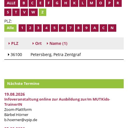
ALLE
B
C
E
F
G
H
K
L
M
O
P
R
S
T
V
W
Z
PLZ:
Alle
1
2
3
4
5
6
7
8
9
A
C
N
PLZ
Ort
Name
(1)
36100
Petersberg
Petra Zentgraf
Nächste Termine
19.08.2026
Infoveranstaltung online zur Ausbildung zur/m MUTKids-
TrainerIN
Zoom-Plattform
Bärbel Hörner
b.hoerner@vpip.de