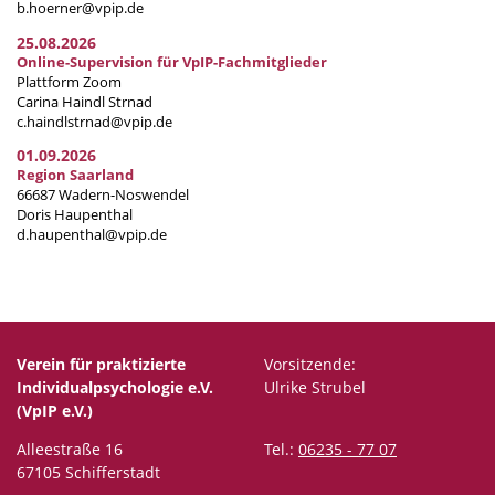
b.hoerner@vpip.de
25.08.2026
Online-Supervision für VpIP-Fachmitglieder
Plattform Zoom
Carina Haindl Strnad
c.haindlstrnad@vpip.de
01.09.2026
Region Saarland
66687 Wadern-Noswendel
Doris Haupenthal
d.haupenthal@vpip.de
Verein für praktizierte
Vorsitzende:
Individualpsychologie e.V.
Ulrike Strubel
(VpIP e.V.)
Alleestraße 16
Tel.:
06235 - 77 07
67105 Schifferstadt