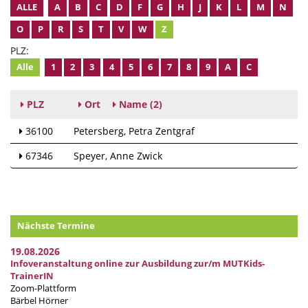
ALLE
A
B
C
D
F
G
H
J
K
L
M
N
O
P
R
S
T
V
W
Z
PLZ:
Alle
1
2
3
4
5
6
7
8
9
A
C
PLZ
Ort
Name
(2)
36100
Petersberg
Petra Zentgraf
67346
Speyer
Anne Zwick
Nächste Termine
19.08.2026
Infoveranstaltung online zur Ausbildung zur/m MUTKids-
TrainerIN
Zoom-Plattform
Bärbel Hörner