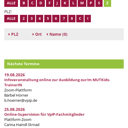
ALLE
B
C
D
F
J
K
L
M
P
S
Z
PLZ:
ALLE
2
3
4
5
6
7
8
C
I
PLZ
Ort
Name
(0)
Nächste Termine
19.08.2026
Infoveranstaltung online zur Ausbildung zur/m MUTKids-
TrainerIN
Zoom-Plattform
Bärbel Hörner
b.hoerner@vpip.de
25.08.2026
Online-Supervision für VpIP-Fachmitglieder
Plattform Zoom
Carina Haindl Strnad