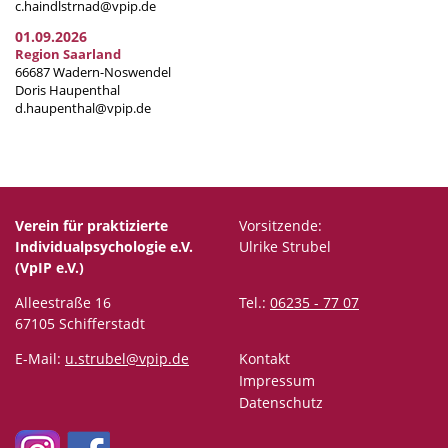
c.haindlstrnad@vpip.de
01.09.2026
Region Saarland
66687 Wadern-Noswendel
Doris Haupenthal
d.haupenthal@vpip.de
Verein für praktizierte
Vorsitzende:
Individualpsychologie e.V.
Ulrike Strubel
(VpIP e.V.)
Alleestraße 16
Tel.:
06235 - 77 07
67105 Schifferstadt
E-Mail:
u.strubel@vpip.de
Kontakt
Impressum
Datenschutz