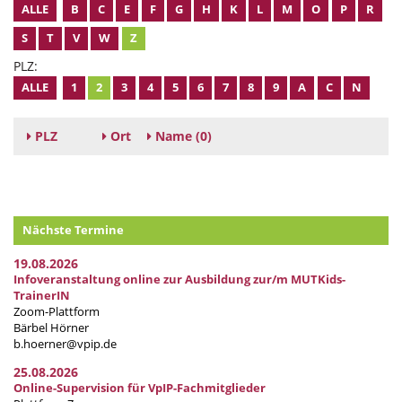
ALLE
B
C
E
F
G
H
K
L
M
O
P
R
S
T
V
W
Z
PLZ:
ALLE
1
2
3
4
5
6
7
8
9
A
C
N
PLZ
Ort
Name
(0)
Nächste Termine
19.08.2026
Infoveranstaltung online zur Ausbildung zur/m MUTKids-
TrainerIN
Zoom-Plattform
Bärbel Hörner
b.hoerner@vpip.de
25.08.2026
Online-Supervision für VpIP-Fachmitglieder