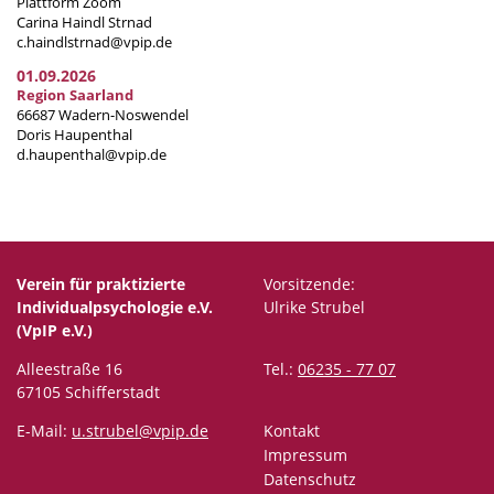
Plattform Zoom
Carina Haindl Strnad
c.haindlstrnad@vpip.de
01.09.2026
Region Saarland
66687 Wadern-Noswendel
Doris Haupenthal
d.haupenthal@vpip.de
Verein für praktizierte
Vorsitzende:
Individualpsychologie e.V.
Ulrike Strubel
(VpIP e.V.)
Alleestraße 16
Tel.:
06235 - 77 07
67105 Schifferstadt
E-Mail:
u.strubel@vpip.de
Kontakt
Impressum
Datenschutz