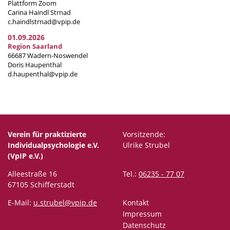
Plattform Zoom
Carina Haindl Strnad
c.haindlstrnad@vpip.de
01.09.2026
Region Saarland
66687 Wadern-Noswendel
Doris Haupenthal
d.haupenthal@vpip.de
Verein für praktizierte
Vorsitzende:
Individualpsychologie e.V.
Ulrike Strubel
(VpIP e.V.)
Alleestraße 16
Tel.:
06235 - 77 07
67105 Schifferstadt
E-Mail:
u.strubel@vpip.de
Kontakt
Impressum
Datenschutz