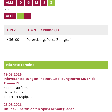
ALLE
D
G
M
S
Z
PLZ:
ALLE
3
6
PLZ
Ort
Name
(1)
36100
Petersberg
Petra Zentgraf
Nächste Termine
19.08.2026
Infoveranstaltung online zur Ausbildung zur/m MUTKids-
TrainerIN
Zoom-Plattform
Bärbel Hörner
b.hoerner@vpip.de
25.08.2026
Online-Supervision für VpIP-Fachmitglieder