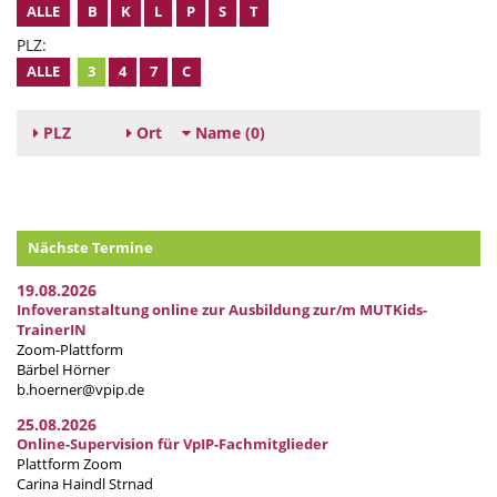
ALLE
B
K
L
P
S
T
PLZ:
ALLE
3
4
7
C
PLZ
Ort
Name
(0)
Nächste Termine
19.08.2026
Infoveranstaltung online zur Ausbildung zur/m MUTKids-
TrainerIN
Zoom-Plattform
Bärbel Hörner
b.hoerner@vpip.de
25.08.2026
Online-Supervision für VpIP-Fachmitglieder
Plattform Zoom
Carina Haindl Strnad