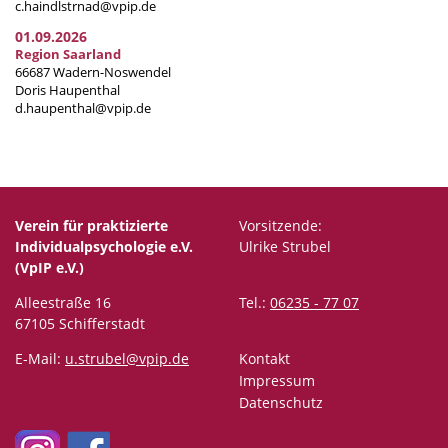
c.haindlstrnad@vpip.de
01.09.2026
Region Saarland
66687 Wadern-Noswendel
Doris Haupenthal
d.haupenthal@vpip.de
Verein für praktizierte
Vorsitzende:
Individualpsychologie e.V.
Ulrike Strubel
(VpIP e.V.)
Alleestraße 16
Tel.:
06235 - 77 07
67105 Schifferstadt
E-Mail:
u.strubel@vpip.de
Kontakt
Impressum
Datenschutz