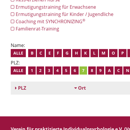
Ermutigungstraining für Erwachsene
Ermutigungstraining für Kinder / Jugendliche
®
Coaching mit SYNCHRONIZING
Familienrat-Training
Name:
ALLE
B
C
E
F
G
H
K
L
M
O
P
PLZ:
ALLE
1
2
3
4
5
6
7
8
9
A
C
N
PLZ
Ort
Verein für praktizierte Individualpsychologie e.V. (Vp