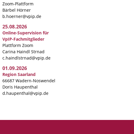
Zoom-Plattform
Bärbel Hörner
b.hoerner@vpip.de
25.08.2026
Online-Supervision für
VpIP-Fachmitglieder
Plattform Zoom
Carina Haindl Strnad
c.haindlstrnad@vpip.de
01.09.2026
Region Saarland
66687 Wadern-Noswendel
Doris Haupenthal
d.haupenthal@vpip.de