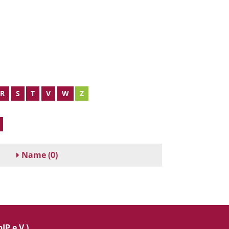
R
S
T
V
W
Z
Name
(0)
IP e.V.)