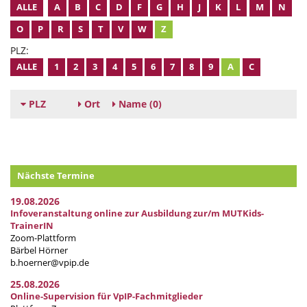
ALLE
A
B
C
D
F
G
H
J
K
L
M
N
O
P
R
S
T
V
W
Z
PLZ:
ALLE
1
2
3
4
5
6
7
8
9
A
C
PLZ
Ort
Name
(0)
Nächste Termine
19.08.2026
Infoveranstaltung online zur Ausbildung zur/m MUTKids-
TrainerIN
Zoom-Plattform
Bärbel Hörner
b.hoerner@vpip.de
25.08.2026
Online-Supervision für VpIP-Fachmitglieder