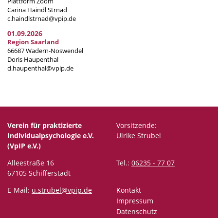
Plattform Zoom
Carina Haindl Strnad
c.haindlstrnad@vpip.de
01.09.2026
Region Saarland
66687 Wadern-Noswendel
Doris Haupenthal
d.haupenthal@vpip.de
Verein für praktizierte
Vorsitzende:
Individualpsychologie e.V.
Ulrike Strubel
(VpIP e.V.)
Alleestraße 16
Tel.:
06235 - 77 07
67105 Schifferstadt
E-Mail:
u.strubel@vpip.de
Kontakt
Impressum
Datenschutz