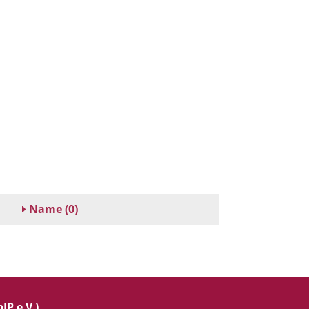
Name
(0)
IP e.V.)