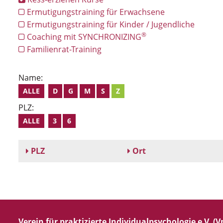
Ermutigungstraining für Erwachsene
Ermutigungstraining für Kinder / Jugendliche
®
Coaching mit SYNCHRONIZING
Familienrat-Training
Name:
ALLE
D
G
M
S
Z
PLZ:
ALLE
3
6
PLZ
Ort
Verein für praktizierte Individualpsychologie e.V. (Vp