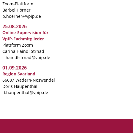
Zoom-Plattform
Bärbel Hörner
b.hoerner@vpip.de
25.08.2026
Online-Supervision für
VpIP-Fachmitglieder
Plattform Zoom
Carina Haindl Strnad
c.haindlstrnad@vpip.de
01.09.2026
Region Saarland
66687 Wadern-Noswendel
Doris Haupenthal
d.haupenthal@vpip.de