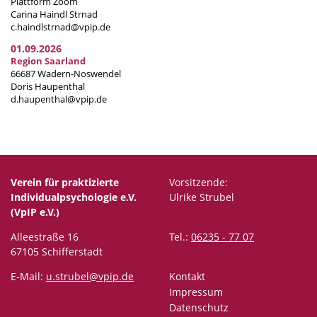
Plattform Zoom
Carina Haindl Strnad
c.haindlstrnad@vpip.de
01.09.2026
Region Saarland
66687 Wadern-Noswendel
Doris Haupenthal
d.haupenthal@vpip.de
Verein für praktizierte
Vorsitzende:
Individualpsychologie e.V.
Ulrike Strubel
(VpIP e.V.)
Alleestraße 16
Tel.:
06235 - 77 07
67105 Schifferstadt
E-Mail:
u.strubel@vpip.de
Kontakt
Impressum
Datenschutz