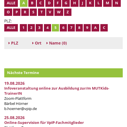
ALLE
A
B
C
D
F
G
H
J
K
L
M
N
O
P
R
S
T
V
W
Z
PLZ:
ALLE
1
2
3
4
5
6
7
8
9
A
C
PLZ
Ort
Name
(0)
Nächste Termine
19.08.2026
Infoveranstaltung online zur Ausbildung zur/m MUTKids-
TrainerIN
Zoom-Plattform
Bärbel Hörner
b.hoerner@vpip.de
25.08.2026
Online-Supervision für VpIP-Fachmitglieder