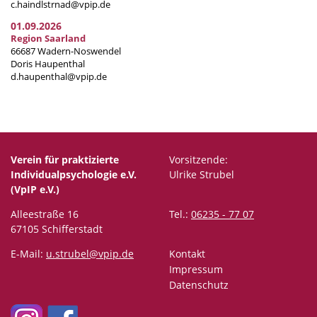
c.haindlstrnad@vpip.de
01.09.2026
Region Saarland
66687 Wadern-Noswendel
Doris Haupenthal
d.haupenthal@vpip.de
Verein für praktizierte
Vorsitzende:
Individualpsychologie e.V.
Ulrike Strubel
(VpIP e.V.)
Alleestraße 16
Tel.:
06235 - 77 07
67105 Schifferstadt
E-Mail:
u.strubel@vpip.de
Kontakt
Impressum
Datenschutz