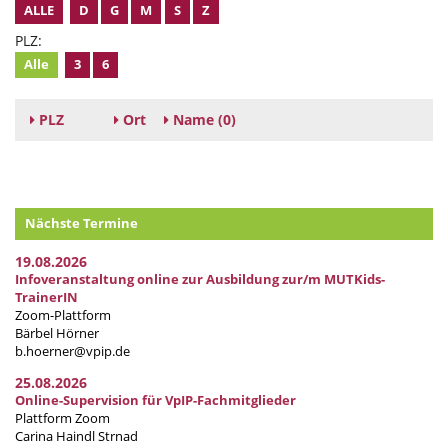
ALLE
D
G
M
S
Z
PLZ:
Alle
3
6
PLZ
Ort
Name
(0)
Nächste Termine
19.08.2026
Infoveranstaltung online zur Ausbildung zur/m MUTKids-
TrainerIN
Zoom-Plattform
Bärbel Hörner
b.hoerner@vpip.de
25.08.2026
Online-Supervision für VpIP-Fachmitglieder
Plattform Zoom
Carina Haindl Strnad