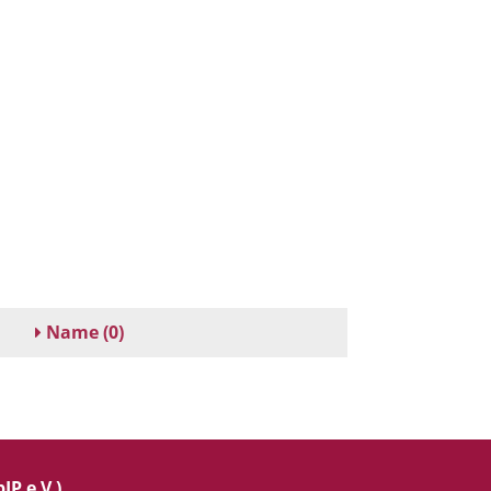
Name
(0)
IP e.V.)