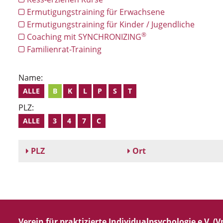
Ermutigungstraining für Erwachsene
Ermutigungstraining für Kinder / Jugendliche
®
Coaching mit SYNCHRONIZING
Familienrat-Training
Name:
ALLE
B
K
L
P
S
T
PLZ:
ALLE
3
4
7
C
PLZ
Ort
Verein für praktizierte Individualpsychologie e.V. (Vp