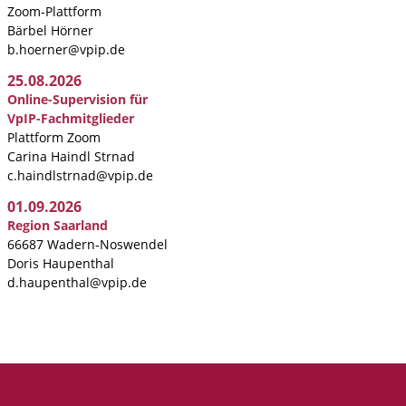
Zoom-Plattform
Bärbel Hörner
b.hoerner@vpip.de
25.08.2026
Online-Supervision für
VpIP-Fachmitglieder
Plattform Zoom
Carina Haindl Strnad
c.haindlstrnad@vpip.de
01.09.2026
Region Saarland
66687 Wadern-Noswendel
Doris Haupenthal
d.haupenthal@vpip.de