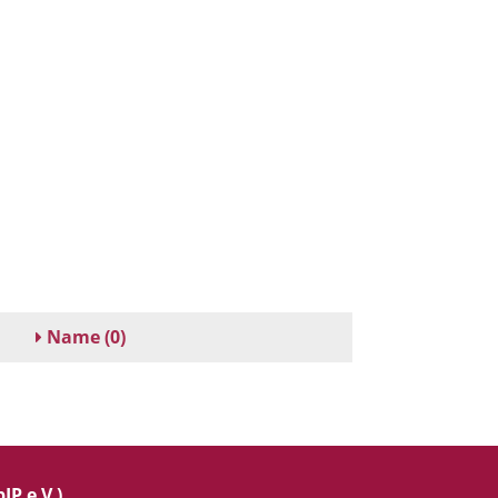
Name
(0)
IP e.V.)