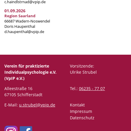
c.haindlstrnad@vpip.de
01.09.2026
Region Saarland
66687 Wadern-Noswendel
Doris Haupenthal
d.haupenthal@vpip.de
Verein für praktizierte
Vorsitzende:
Individualpsychologie e.V.
Ulrike Strubel
(VpIP e.V.)
Alleestraße 16
Tel.:
06235 - 77 07
67105 Schifferstadt
E-Mail:
u.strubel@vpip.de
Kontakt
Impressum
Datenschutz