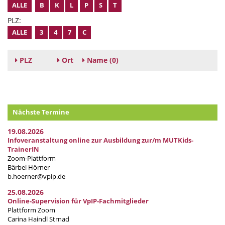
ALLE
B
K
L
P
S
T
PLZ:
ALLE
3
4
7
C
PLZ
Ort
Name
(0)
Nächste Termine
19.08.2026
Infoveranstaltung online zur Ausbildung zur/m MUTKids-
TrainerIN
Zoom-Plattform
Bärbel Hörner
b.hoerner@vpip.de
25.08.2026
Online-Supervision für VpIP-Fachmitglieder
Plattform Zoom
Carina Haindl Strnad