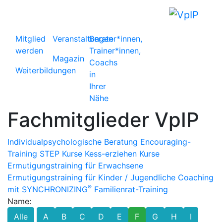
Mitglied
Veranstaltungen
Berater*innen,
werden
Trainer*innen,
Magazin
Coachs
Weiterbildungen
in
Ihrer
Nähe
Fachmitglieder VpIP
Individualpsychologische Beratung
Encouraging-
Training
STEP Kurse
Kess-erziehen Kurse
Ermutigungstraining für Erwachsene
Ermutigungstraining für Kinder / Jugendliche
Coaching
®
mit SYNCHRONIZING
Familienrat-Training
Name:
Alle
A
B
C
D
E
F
G
H
I