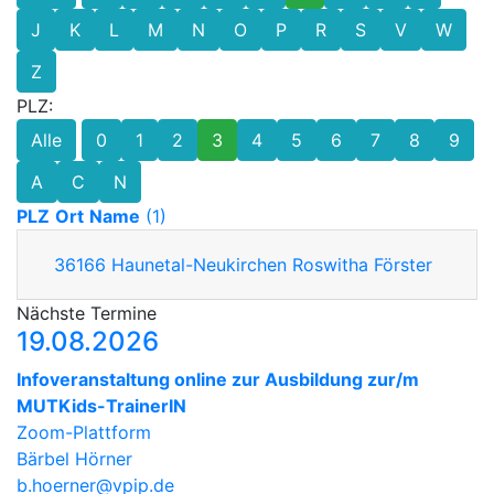
J
K
L
M
N
O
P
R
S
V
W
Z
PLZ:
Alle
0
1
2
3
4
5
6
7
8
9
A
C
N
PLZ
Ort
Name
(1)
36166
Haunetal-Neukirchen
Roswitha Förster
Nächste Termine
19.08.2026
Infoveranstaltung online zur Ausbildung zur/m
MUTKids-TrainerIN
Zoom-Plattform
Bärbel Hörner
b.hoerner@vpip.de