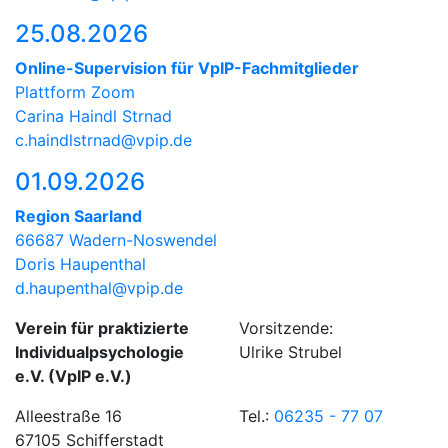
25.08.2026
Online-Supervision für VpIP-Fachmitglieder
Plattform Zoom
Carina Haindl Strnad
c.haindlstrnad@vpip.de
01.09.2026
Region Saarland
66687 Wadern-Noswendel
Doris Haupenthal
d.haupenthal@vpip.de
Verein für praktizierte
Vorsitzende:
Individualpsychologie
Ulrike Strubel
e.V. (VpIP e.V.)
Alleestraße 16
Tel.:
06235 - 77 07
67105 Schifferstadt