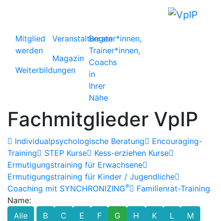
Mitglied
Veranstaltungen
Berater*innen,
werden
Trainer*innen,
Magazin
Coachs
Weiterbildungen
in
Ihrer
Nähe
Fachmitglieder VpIP
Individualpsychologische Beratung
Encouraging-
Training
STEP Kurse
Kess-erziehen Kurse
Ermutigungstraining für Erwachsene
Ermutigungstraining für Kinder / Jugendliche
®
Coaching mit SYNCHRONIZING
Familienrat-Training
Name:
Alle
B
C
E
F
G
H
K
L
M