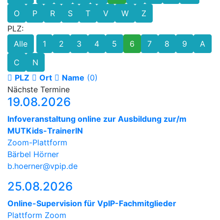
O
P
R
S
T
V
W
Z
PLZ:
Alle
1
2
3
4
5
6
7
8
9
A
C
N
PLZ
Ort
Name
(0)
Nächste Termine
19.08.2026
Infoveranstaltung online zur Ausbildung zur/m
MUTKids-TrainerIN
Zoom-Plattform
Bärbel Hörner
b.hoerner@vpip.de
25.08.2026
Online-Supervision für VpIP-Fachmitglieder
Plattform Zoom