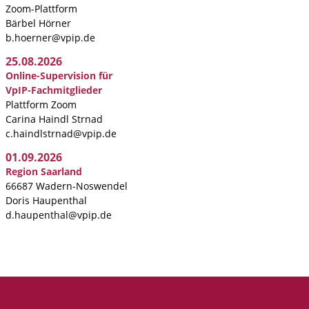
Zoom-Plattform
Bärbel Hörner
b.hoerner@vpip.de
25.08.2026
Online-Supervision für
VpIP-Fachmitglieder
Plattform Zoom
Carina Haindl Strnad
c.haindlstrnad@vpip.de
01.09.2026
Region Saarland
66687 Wadern-Noswendel
Doris Haupenthal
d.haupenthal@vpip.de