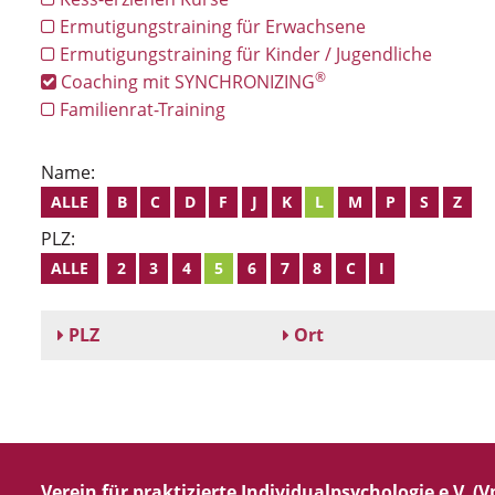
Ermutigungstraining für Erwachsene
Ermutigungstraining für Kinder / Jugendliche
®
Coaching mit SYNCHRONIZING
Familienrat-Training
Name:
ALLE
B
C
D
F
J
K
L
M
P
S
Z
PLZ:
ALLE
2
3
4
5
6
7
8
C
I
PLZ
Ort
Verein für praktizierte Individualpsychologie e.V. (Vp