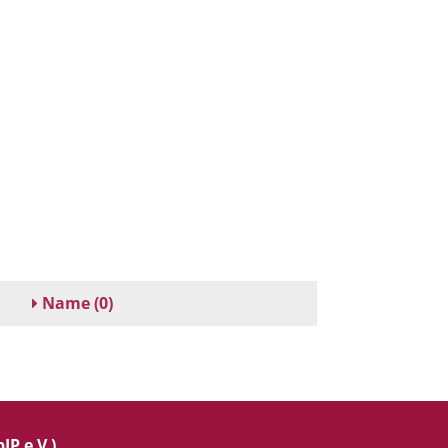
Name
(0)
IP e.V.)