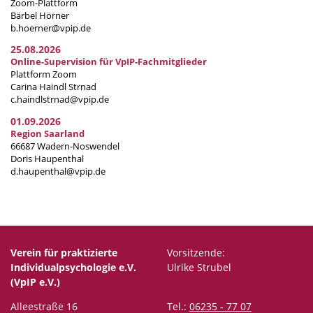
Zoom-Plattform
Bärbel Hörner
b.hoerner@vpip.de
25.08.2026
Online-Supervision für VpIP-Fachmitglieder
Plattform Zoom
Carina Haindl Strnad
c.haindlstrnad@vpip.de
01.09.2026
Region Saarland
66687 Wadern-Noswendel
Doris Haupenthal
d.haupenthal@vpip.de
Verein für praktizierte
Vorsitzende:
Individualpsychologie e.V.
Ulrike Strubel
(VpIP e.V.)
Alleestraße 16
Tel.:
06235 - 77 07