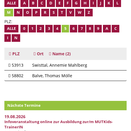
ALLE
A
B
C
D
E
F
G
H
I
J
K
L
M
N
O
P
R
S
T
V
W
Z
PLZ:
ALLE
0
1
2
3
4
5
6
7
8
9
A
C
I
N
PLZ
Ort
Name
(2)
53913
Swisttal
Annemie Mahlberg
58802
Balve
Thomas Mölle
Nächste Termine
19.08.2026
Infoveranstaltung online zur Ausbildung zur/m MUTKids-
TrainerIN