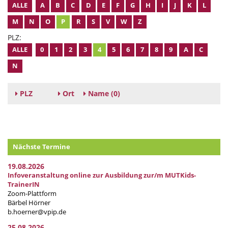
ALLE
A
B
C
D
E
F
G
H
I
J
K
L
M
N
O
P
R
S
V
W
Z
PLZ:
ALLE
0
1
2
3
4
5
6
7
8
9
A
C
N
PLZ
Ort
Name
(0)
Nächste Termine
19.08.2026
Infoveranstaltung online zur Ausbildung zur/m MUTKids-
TrainerIN
Zoom-Plattform
Bärbel Hörner
b.hoerner@vpip.de
25.08.2026