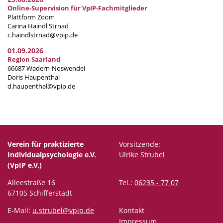
Online-Supervision für VpIP-Fachmitglieder
Plattform Zoom
Carina Haindl Strnad
c.haindlstrnad@vpip.de
01.09.2026
Region Saarland
66687 Wadern-Noswendel
Doris Haupenthal
d.haupenthal@vpip.de
Verein für praktizierte
Vorsitzende:
Individualpsychologie e.V.
Ulrike Strubel
(VpIP e.V.)
Alleestraße 16
Tel.:
06235 - 77 07
67105 Schifferstadt
E-Mail:
u.strubel@vpip.de
Kontakt
Impressum