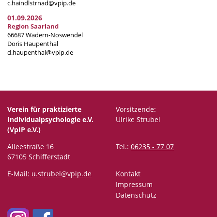
c.haindlstrnad@vpip.de
01.09.2026
Region Saarland
66687 Wadern-Noswendel
Doris Haupenthal
d.haupenthal@vpip.de
Verein für praktizierte
Vorsitzende:
Individualpsychologie e.V.
Ulrike Strubel
(VpIP e.V.)
Alleestraße 16
Tel.:
06235 - 77 07
67105 Schifferstadt
E-Mail:
u.strubel@vpip.de
Kontakt
Impressum
Datenschutz