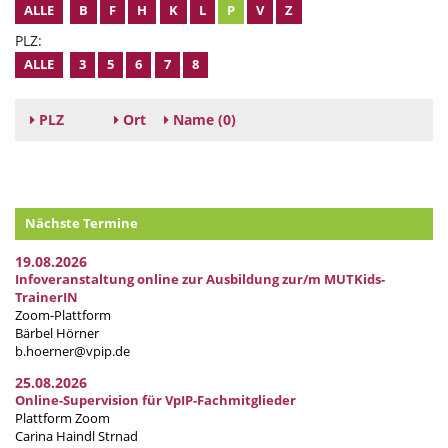
ALLE
B
F
H
K
L
P
V
Z
PLZ:
ALLE
3
5
6
7
8
PLZ
Ort
Name
(0)
Nächste Termine
19.08.2026
Infoveranstaltung online zur Ausbildung zur/m MUTKids-
TrainerIN
Zoom-Plattform
Bärbel Hörner
b.hoerner@vpip.de
25.08.2026
Online-Supervision für VpIP-Fachmitglieder
Plattform Zoom
Carina Haindl Strnad