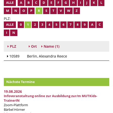
ALLE
A
B
C
D
E
F
G
H
I
J
K
L
M
N
O
P
R
S
T
V
W
Z
PLZ:
ALLE
0
1
2
3
4
5
6
7
8
9
A
C
I
N
PLZ
Ort
Name
(1)
10589
Berlin
Alexandra Reece
Nächste Termine
19.08.2026
Infoveranstaltung online zur Ausbildung zur/m MUTKids-
TrainerIN
Zoom-Plattform
Bärbel Hörner