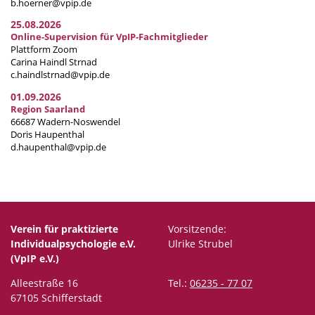
b.hoerner@vpip.de
25.08.2026
Online-Supervision für VpIP-Fachmitglieder
Plattform Zoom
Carina Haindl Strnad
c.haindlstrnad@vpip.de
01.09.2026
Region Saarland
66687 Wadern-Noswendel
Doris Haupenthal
d.haupenthal@vpip.de
Verein für praktizierte
Vorsitzende:
Individualpsychologie e.V.
Ulrike Strubel
(VpIP e.V.)
Alleestraße 16
Tel.:
06235 - 77 07
67105 Schifferstadt