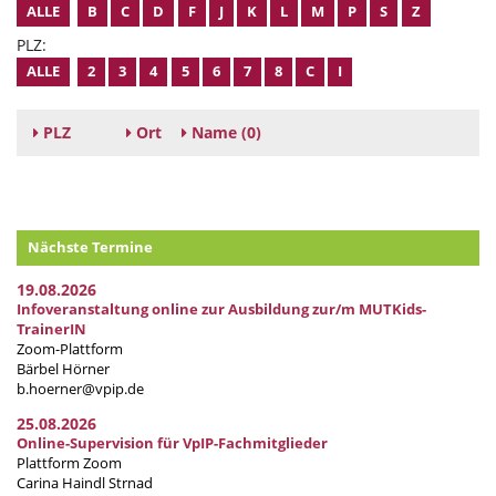
ALLE
B
C
D
F
J
K
L
M
P
S
Z
PLZ:
ALLE
2
3
4
5
6
7
8
C
I
PLZ
Ort
Name
(0)
Nächste Termine
19.08.2026
Infoveranstaltung online zur Ausbildung zur/m MUTKids-
TrainerIN
Zoom-Plattform
Bärbel Hörner
b.hoerner@vpip.de
25.08.2026
Online-Supervision für VpIP-Fachmitglieder
Plattform Zoom
Carina Haindl Strnad