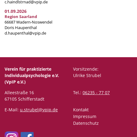
c.haindlstrnad@vpip.de
01.09.2026
Region Saarland
66687 Wadern-Noswendel
Doris Haupenthal
d.haupenthal@vpip.de
Verein für praktizierte
Vorsitzende:
Individualpsychologie e.V.
Ulrike Strubel
(VpIP e.V.)
Alleestraße 16
Tel.:
06235 - 77 07
67105 Schifferstadt
E-Mail:
u.strubel@vpip.de
Kontakt
Impressum
Datenschutz