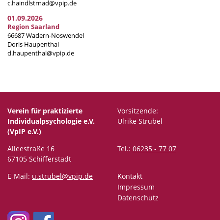
c.haindlstrnad@vpip.de
01.09.2026
Region Saarland
66687 Wadern-Noswendel
Doris Haupenthal
d.haupenthal@vpip.de
Verein für praktizierte
Vorsitzende:
Individualpsychologie e.V.
Ulrike Strubel
(VpIP e.V.)
Alleestraße 16
Tel.:
06235 - 77 07
67105 Schifferstadt
E-Mail:
u.strubel@vpip.de
Kontakt
Impressum
Datenschutz