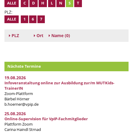
ALLE
C
D
H
L
N
S
T
PLZ:
ALLE
1
6
7
PLZ
Ort
Name
(0)
Nächste Termine
19.08.2026
Infoveranstaltung online zur Ausbildung zur/m MUTKids-
TrainerIN
Zoom-Plattform
Bärbel Hörner
b.hoerner@vpip.de
25.08.2026
Online-Supervision für VpIP-Fachmitglieder
Plattform Zoom
Carina Haindl Strnad