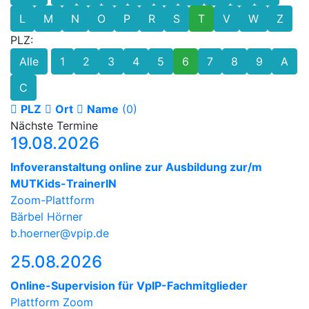
L
M
N
O
P
R
S
T
V
W
Z
PLZ:
Alle
1
2
3
4
5
6
7
8
9
A
C
PLZ
Ort
Name
(0)
Nächste Termine
19.08.2026
Infoveranstaltung online zur Ausbildung zur/m
MUTKids-TrainerIN
Zoom-Plattform
Bärbel Hörner
b.hoerner@vpip.de
25.08.2026
Online-Supervision für VpIP-Fachmitglieder
Plattform Zoom