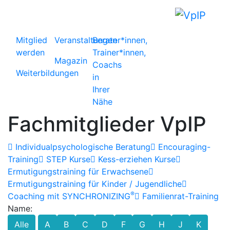
Mitglied
Veranstaltungen
Berater*innen,
werden
Trainer*innen,
Magazin
Coachs
Weiterbildungen
in
Ihrer
Nähe
Fachmitglieder VpIP
Individualpsychologische Beratung
Encouraging-
Training
STEP Kurse
Kess-erziehen Kurse
Ermutigungstraining für Erwachsene
Ermutigungstraining für Kinder / Jugendliche
®
Coaching mit SYNCHRONIZING
Familienrat-Training
Name:
Alle
A
B
C
D
F
G
H
J
K