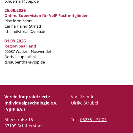
b.hoerner@vpip.de
25.08.2026
Online-Supervision für VpIP-Fachmitglieder
Plattform Zoom
Carina Haindl Strnad
c.haindlstrnad@vpip.de
01.09.2026
Region Saarland
66687 Wadern-Noswendel
Doris Haupenthal
d.haupenthal@vpip.de
Verein für praktizierte
Vorsitzende:
Individualpsychologie e.V.
Ulrike Strubel
(VpIP e.V.)
Alleestraße 16
Tel.:
06235 - 77 07
67105 Schifferstadt