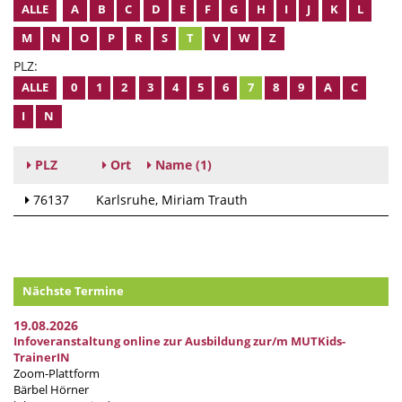
ALLE
A
B
C
D
E
F
G
H
I
J
K
L
M
N
O
P
R
S
T
V
W
Z
PLZ:
ALLE
0
1
2
3
4
5
6
7
8
9
A
C
I
N
PLZ
Ort
Name
(1)
76137
Karlsruhe
Miriam Trauth
Nächste Termine
19.08.2026
Infoveranstaltung online zur Ausbildung zur/m MUTKids-
TrainerIN
Zoom-Plattform
Bärbel Hörner