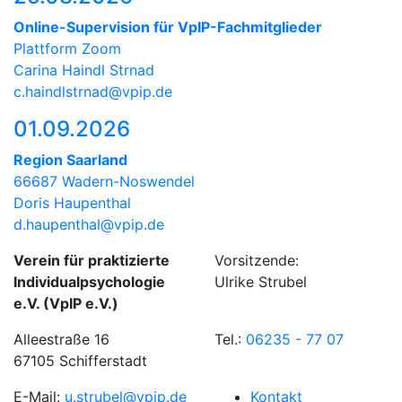
Online-Supervision für VpIP-Fachmitglieder
Plattform Zoom
Carina Haindl Strnad
c.haindlstrnad@vpip.de
01.09.2026
Region Saarland
66687 Wadern-Noswendel
Doris Haupenthal
d.haupenthal@vpip.de
Verein für praktizierte
Vorsitzende:
Individualpsychologie
Ulrike Strubel
e.V. (VpIP e.V.)
Alleestraße 16
Tel.:
06235 - 77 07
67105 Schifferstadt
E-Mail:
u.strubel@vpip.de
Kontakt