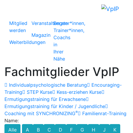
Mitglied
Veranstaltungen
Berater*innen,
werden
Trainer*innen,
Magazin
Coachs
Weiterbildungen
in
Ihrer
Nähe
Fachmitglieder VpIP
Individualpsychologische Beratung
Encouraging-
Training
STEP Kurse
Kess-erziehen Kurse
Ermutigungstraining für Erwachsene
Ermutigungstraining für Kinder / Jugendliche
®
Coaching mit SYNCHRONIZING
Familienrat-Training
Name:
Alle
A
B
C
D
F
G
H
J
K