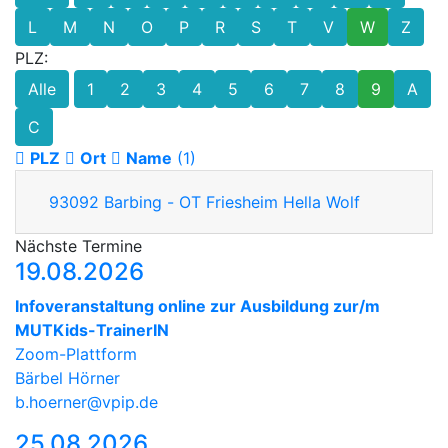
L
M
N
O
P
R
S
T
V
W
Z
PLZ:
Alle
1
2
3
4
5
6
7
8
9
A
C
PLZ
Ort
Name
(1)
93092
Barbing - OT Friesheim
Hella Wolf
Nächste Termine
19.08.2026
Infoveranstaltung online zur Ausbildung zur/m
MUTKids-TrainerIN
Zoom-Plattform
Bärbel Hörner
b.hoerner@vpip.de
25.08.2026