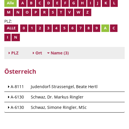
Alle
A
B
C
D
E
F
G
H
I
J
K
L
M
N
O
P
R
S
T
V
W
Z
PLZ:
ALLE
0
1
2
3
4
5
6
7
8
9
A
C
I
N
PLZ
Ort
Name
(3)
Österreich
A-8111
Judendorf-Strassengel
Beate Hertl
A-6130
Schwaz
Dr. Markus Ringler
A-6130
Schwaz
Simone Ringler, MSc