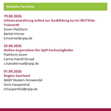
Nächste Termine
19.08.2026
Infoveranstaltung online zur Ausbildung zur/m MUTKids-
TrainerIN
Zoom-Plattform
Bärbel Hörner
b.hoerner@vpip.de
25.08.2026
Online-Supervision für VpIP-Fachmitglieder
Plattform Zoom
Carina Haindl Strnad
c.haindlstrnad@vpip.de
01.09.2026
Region Saarland
66687 Wadern-Noswendel
Doris Haupenthal
d.haupenthal@vpip.de