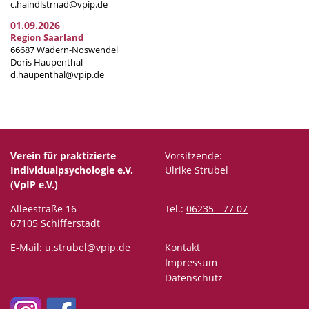
c.haindlstrnad@vpip.de
01.09.2026
Region Saarland
66687 Wadern-Noswendel
Doris Haupenthal
d.haupenthal@vpip.de
Verein für praktizierte
Vorsitzende:
Individualpsychologie e.V.
Ulrike Strubel
(VpIP e.V.)
Alleestraße 16
Tel.:
06235 - 77 07
67105 Schifferstadt
E-Mail:
u.strubel@vpip.de
Kontakt
Impressum
Datenschutz