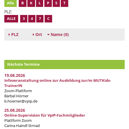
Alle
B
K
L
P
S
T
PLZ:
ALLE
3
4
7
C
PLZ
Ort
Name
(0)
Nächste Termine
19.08.2026
Infoveranstaltung online zur Ausbildung zur/m MUTKids-
TrainerIN
Zoom-Plattform
Bärbel Hörner
b.hoerner@vpip.de
25.08.2026
Online-Supervision für VpIP-Fachmitglieder
Plattform Zoom
Carina Haindl Strnad