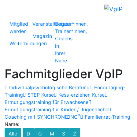
Mitglied
Veranstaltungen
Berater*innen,
werden
Trainer*innen,
Magazin
Coachs
Weiterbildungen
in
Ihrer
Nähe
Fachmitglieder VpIP
Individualpsychologische Beratung
Encouraging-
Training
STEP Kurse
Kess-erziehen Kurse
Ermutigungstraining für Erwachsene
Ermutigungstraining für Kinder / Jugendliche
®
Coaching mit SYNCHRONIZING
Familienrat-Training
Name:
Alle
D
G
M
S
Z