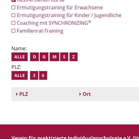
Ermutigungstraining für Erwachsene
Ermutigungstraining für Kinder / Jugendliche
®
Coaching mit SYNCHRONIZING
Familienrat-Training
Name:
ALLE
D
G
M
S
Z
PLZ:
ALLE
3
6
PLZ
Ort
Verein für praktizierte Individualpsychologie e.V. (Vp