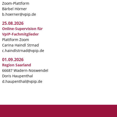
Zoom-Plattform
Bärbel Hörner
b.hoerner@vpip.de
25.08.2026
Online-Supervision für
VpIP-Fachmitglieder
Plattform Zoom
Carina Haindl Strnad
c.haindlstrnad@vpip.de
01.09.2026
Region Saarland
66687 Wadern-Noswendel
Doris Haupenthal
d.haupenthal@vpip.de