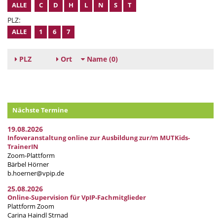
ALLE
C
D
H
L
N
S
T
PLZ:
ALLE
1
6
7
PLZ
Ort
Name
(0)
Nächste Termine
19.08.2026
Infoveranstaltung online zur Ausbildung zur/m MUTKids-
TrainerIN
Zoom-Plattform
Bärbel Hörner
b.hoerner@vpip.de
25.08.2026
Online-Supervision für VpIP-Fachmitglieder
Plattform Zoom
Carina Haindl Strnad