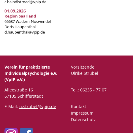
c.haindlstrnad@vpip.de
01.09.2026
Region Saarland
66687 Wadern-Noswendel
Doris Haupenthal
d.haupenthal@vpip.de
Verein für praktizierte
Vorsitzende:
Individualpsychologie e.V.
Ulrike Strubel
(VpIP e.V.)
Alleestraße 16
Tel.:
06235 - 77 07
67105 Schifferstadt
E-Mail:
u.strubel@vpip.de
Kontakt
Impressum
Datenschutz