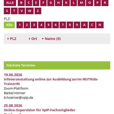
ALLE
B
C
E
F
G
H
K
L
M
O
P
R
S
T
V
W
Z
PLZ:
Alle
1
2
3
4
5
6
7
8
9
A
C
N
PLZ
Ort
Name
(0)
Nächste Termine
19.08.2026
Infoveranstaltung online zur Ausbildung zur/m MUTKids-
TrainerIN
Zoom-Plattform
Bärbel Hörner
b.hoerner@vpip.de
25.08.2026
Online-Supervision für VpIP-Fachmitglieder