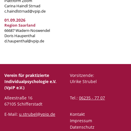
Plattform Zoom
Carina Haindl Strnad
c.haindlstrnad@vpip.de
01.09.2026
Region Saarland
66687 Wadern-Noswendel
Doris Haupenthal
d.haupenthal@vpip.de
Verein für praktizierte
Vorsitzende:
Individualpsychologie e.V.
Ulrike Strubel
(VpIP e.V.)
Alleestraße 16
Tel.:
06235 - 77 07
67105 Schifferstadt
E-Mail:
u.strubel@vpip.de
Kontakt
Impressum
Datenschutz