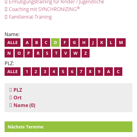
Ermutigungstraining für Kinder / Jugendliche
®
Coaching mit SYNCHRONIZING
Familienrat-Training
Name:
ALLE
A
B
C
D
F
G
H
J
K
L
M
N
O
P
R
S
T
V
W
Z
PLZ:
ALLE
1
2
3
4
5
6
7
8
9
A
C
PLZ
Ort
Name
(0)
Nächste Termine