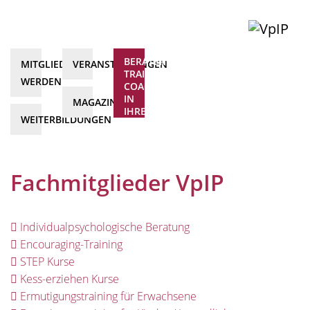
BERATER*INNEN,
MITGLIED
VERANSTALTUNGEN
TRAINER*INNEN,
WERDEN
COACHS
IN
MAGAZIN
IHRER
WEITERBILDUNGEN
NÄHE
Fachmitglieder VpIP
Individualpsychologische Beratung
Encouraging-Training
STEP Kurse
Kess-erziehen Kurse
Ermutigungstraining für Erwachsene