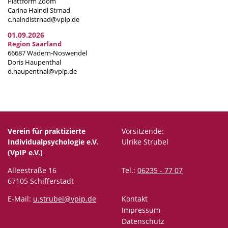
Plattform Zoom
Carina Haindl Strnad
c.haindlstrnad@vpip.de
01.09.2026
Region Saarland
66687 Wadern-Noswendel
Doris Haupenthal
d.haupenthal@vpip.de
Verein für praktizierte
Vorsitzende:
Individualpsychologie e.V.
Ulrike Strubel
(VpIP e.V.)
Alleestraße 16
Tel.:
06235 - 77 07
67105 Schifferstadt
E-Mail:
u.strubel@vpip.de
Kontakt
Impressum
Datenschutz