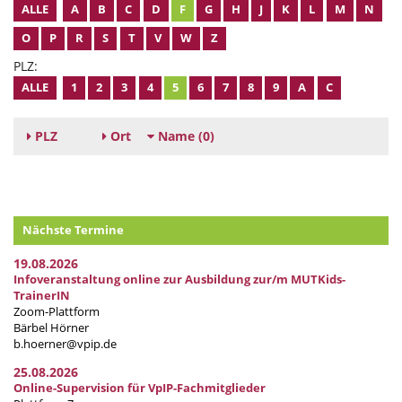
ALLE
A
B
C
D
F
G
H
J
K
L
M
N
O
P
R
S
T
V
W
Z
PLZ:
ALLE
1
2
3
4
5
6
7
8
9
A
C
PLZ
Ort
Name
(0)
Nächste Termine
19.08.2026
Infoveranstaltung online zur Ausbildung zur/m MUTKids-
TrainerIN
Zoom-Plattform
Bärbel Hörner
b.hoerner@vpip.de
25.08.2026
Online-Supervision für VpIP-Fachmitglieder