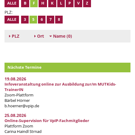
ALLE
B
F
H
K
L
P
V
Z
PLZ:
ALLE
3
5
6
7
8
PLZ
Ort
Name
(0)
Nächste Termine
19.08.2026
Infoveranstaltung online zur Ausbildung zur/m MUTKids-
TrainerIN
Zoom-Plattform
Bärbel Hörner
b.hoerner@vpip.de
25.08.2026
Online-Supervision für VpIP-Fachmitglieder
Plattform Zoom
Carina Haindl Strnad