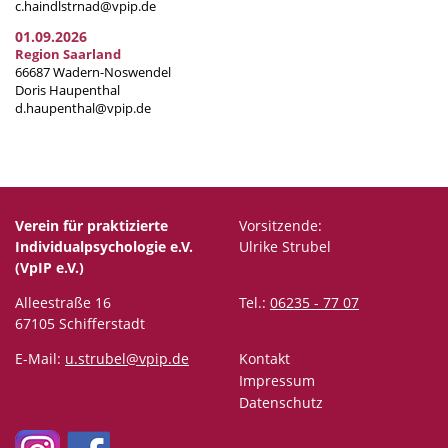
c.haindlstrnad@vpip.de
01.09.2026
Region Saarland
66687 Wadern-Noswendel
Doris Haupenthal
d.haupenthal@vpip.de
Verein für praktizierte
Vorsitzende:
Individualpsychologie e.V.
Ulrike Strubel
(VpIP e.V.)
Alleestraße 16
Tel.:
06235 - 77 07
67105 Schifferstadt
E-Mail:
u.strubel@vpip.de
Kontakt
Impressum
Datenschutz