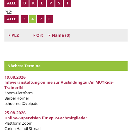
ALLE
B
K
L
P
S
T
PLZ:
ALLE
3
4
7
C
PLZ
Ort
Name
(0)
Nächste Termine
19.08.2026
Infoveranstaltung online zur Ausbildung zur/m MUTKids-
TrainerIN
Zoom-Plattform
Bärbel Hörner
b.hoerner@vpip.de
25.08.2026
Online-Supervision für VpIP-Fachmitglieder
Plattform Zoom
Carina Haindl Strnad