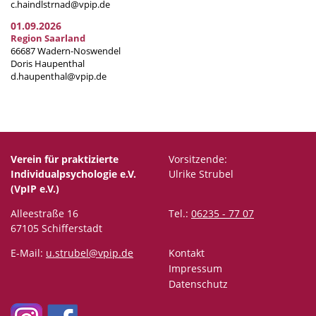
c.haindlstrnad@vpip.de
01.09.2026
Region Saarland
66687 Wadern-Noswendel
Doris Haupenthal
d.haupenthal@vpip.de
Verein für praktizierte
Vorsitzende:
Individualpsychologie e.V.
Ulrike Strubel
(VpIP e.V.)
Alleestraße 16
Tel.:
06235 - 77 07
67105 Schifferstadt
E-Mail:
u.strubel@vpip.de
Kontakt
Impressum
Datenschutz