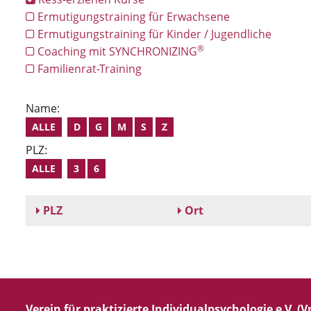
Ermutigungstraining für Erwachsene
Ermutigungstraining für Kinder / Jugendliche
®
Coaching mit SYNCHRONIZING
Familienrat-Training
Name:
ALLE
D
G
M
S
Z
PLZ:
ALLE
3
6
PLZ
Ort
Verein für praktizierte Individualpsychologie e.V. (Vp