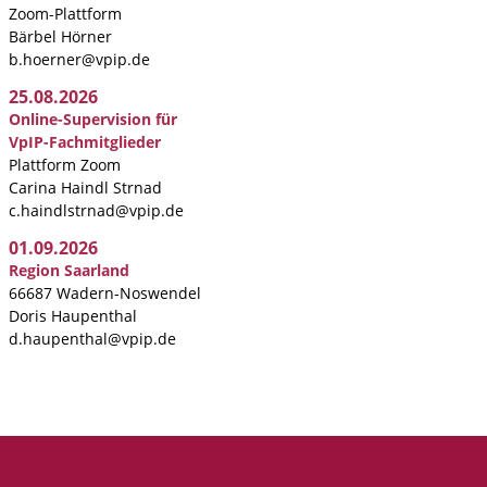
Zoom-Plattform
Bärbel Hörner
b.hoerner@vpip.de
25.08.2026
Online-Supervision für
VpIP-Fachmitglieder
Plattform Zoom
Carina Haindl Strnad
c.haindlstrnad@vpip.de
01.09.2026
Region Saarland
66687 Wadern-Noswendel
Doris Haupenthal
d.haupenthal@vpip.de