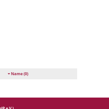
Name
(0)
IP e.V.)