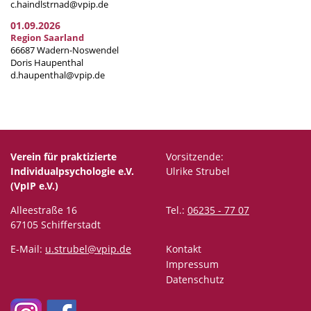
c.haindlstrnad@vpip.de
01.09.2026
Region Saarland
66687 Wadern-Noswendel
Doris Haupenthal
d.haupenthal@vpip.de
Verein für praktizierte
Vorsitzende:
Individualpsychologie e.V.
Ulrike Strubel
(VpIP e.V.)
Alleestraße 16
Tel.:
06235 - 77 07
67105 Schifferstadt
E-Mail:
u.strubel@vpip.de
Kontakt
Impressum
Datenschutz