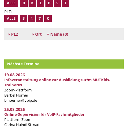
ALLE
B
K
L
P
S
T
PLZ:
ALLE
3
4
7
C
PLZ
Ort
Name
(0)
Nächste Termine
19.08.2026
Infoveranstaltung online zur Ausbildung zur/m MUTKids-
TrainerIN
Zoom-Plattform
Bärbel Hörner
b.hoerner@vpip.de
25.08.2026
Online-Supervision für VpIP-Fachmitglieder
Plattform Zoom
Carina Haindl Strnad