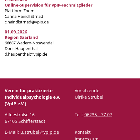
Online-Supervision für VpIP-Fachmitglieder
Plattform Zoom
Carina Haindl Strnad
c.haindlstrnad@vpip.de
01.09.2026
Region Saarland
66687 Wadern-Noswendel
Doris Haupenthal
d.haupenthal@vpip.de
Verein für praktizierte
Vorsitzende:
Individualpsychologie e.V.
Ulrike Strubel
(VpIP e.V.)
Alleestraße 16
Tel.:
06235 - 77 07
67105 Schifferstadt
E-Mail:
u.strubel@vpip.de
Kontakt
Impressum