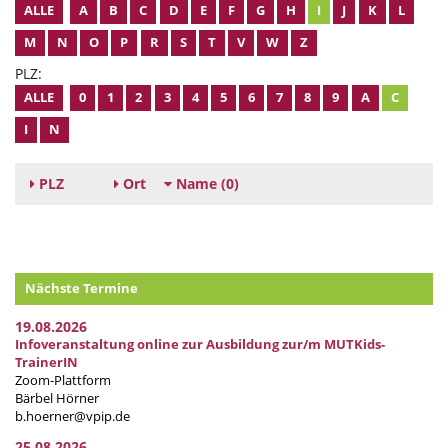
ALLE
A
B
C
D
E
F
G
H
I
J
K
L
M
N
O
P
R
S
T
V
W
Z
PLZ:
ALLE
0
1
2
3
4
5
6
7
8
9
A
C
I
N
PLZ
Ort
Name
(0)
Nächste Termine
19.08.2026
Infoveranstaltung online zur Ausbildung zur/m MUTKids-
TrainerIN
Zoom-Plattform
Bärbel Hörner
b.hoerner@vpip.de
25.08.2026