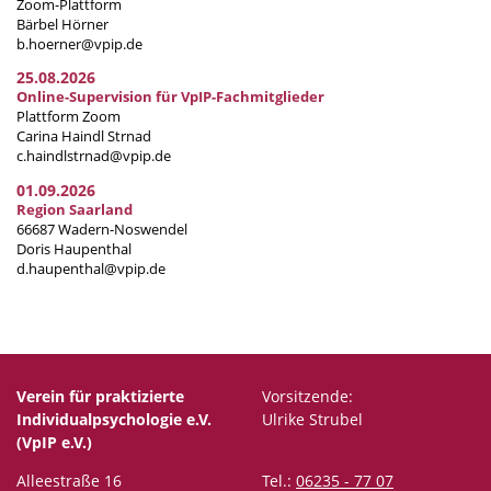
Zoom-Plattform
Bärbel Hörner
b.hoerner@vpip.de
25.08.2026
Online-Supervision für VpIP-Fachmitglieder
Plattform Zoom
Carina Haindl Strnad
c.haindlstrnad@vpip.de
01.09.2026
Region Saarland
66687 Wadern-Noswendel
Doris Haupenthal
d.haupenthal@vpip.de
Verein für praktizierte
Vorsitzende:
Individualpsychologie e.V.
Ulrike Strubel
(VpIP e.V.)
Alleestraße 16
Tel.:
06235 - 77 07