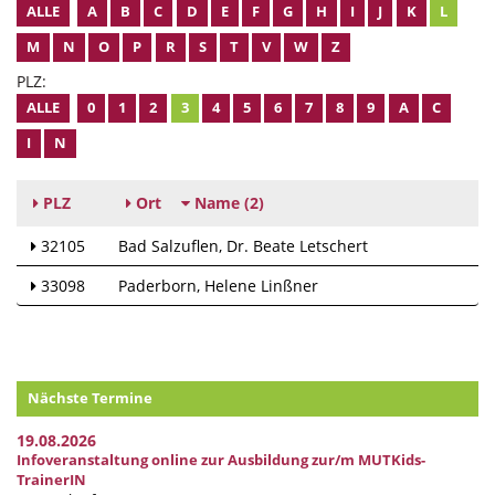
ALLE
A
B
C
D
E
F
G
H
I
J
K
L
M
N
O
P
R
S
T
V
W
Z
PLZ:
ALLE
0
1
2
3
4
5
6
7
8
9
A
C
I
N
PLZ
Ort
Name
(2)
32105
Bad Salzuflen
Dr. Beate Letschert
33098
Paderborn
Helene Linßner
Nächste Termine
19.08.2026
Infoveranstaltung online zur Ausbildung zur/m MUTKids-
TrainerIN