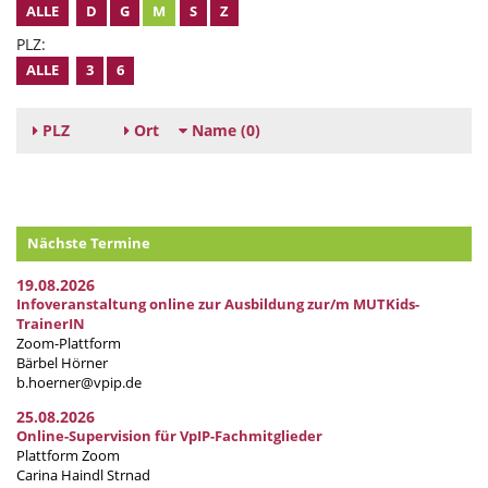
ALLE
D
G
M
S
Z
PLZ:
ALLE
3
6
PLZ
Ort
Name
(0)
Nächste Termine
19.08.2026
Infoveranstaltung online zur Ausbildung zur/m MUTKids-
TrainerIN
Zoom-Plattform
Bärbel Hörner
b.hoerner@vpip.de
25.08.2026
Online-Supervision für VpIP-Fachmitglieder
Plattform Zoom
Carina Haindl Strnad