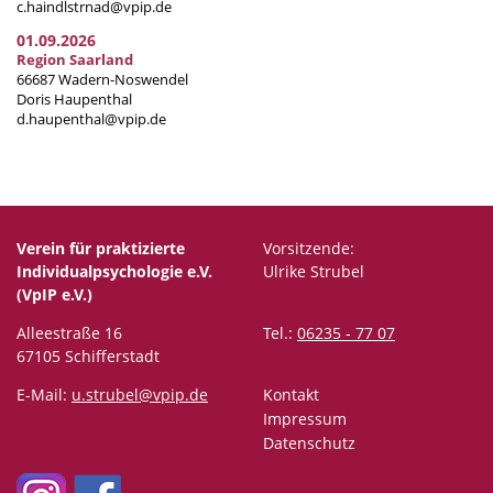
c.haindlstrnad@vpip.de
01.09.2026
Region Saarland
66687 Wadern-Noswendel
Doris Haupenthal
d.haupenthal@vpip.de
Verein für praktizierte
Vorsitzende:
Individualpsychologie e.V.
Ulrike Strubel
(VpIP e.V.)
Alleestraße 16
Tel.:
06235 - 77 07
67105 Schifferstadt
E-Mail:
u.strubel@vpip.de
Kontakt
Impressum
Datenschutz